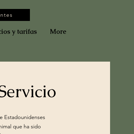
entes
ios y tarifas
More
Servicio
 de Estadounidenses
nimal que ha sido