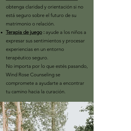
obtenga claridad y orientación si no
está seguro sobre el futuro de su
matrimonio o relación.
Terapia de juego
:
ayude a los niños a
expresar sus sentimientos y procesar
experiencias en un entorno
terapéutico seguro.
No importa por lo que estés pasando,
Wind Rose Counseling se
compromete a ayudarte a encontrar
tu camino hacia la curación.