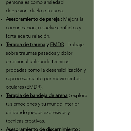
personales como ansiedad,
depresión, duelo o trauma.
Asesoramiento de pareja
:
Mejora la
comunicación, resuelve conflictos y
fortalece tu relación.
Terapia de trauma
y
EMDR
:
Trabaje
sobre traumas pasados y dolor
emocional utilizando técnicas
probadas como la desensibilización y
reprocesamiento por movimientos
oculares (EMDR).
Terapia de bandeja de arena
:
explora
tus emociones y tu mundo interior
utilizando juegos expresivos y
técnicas creativas.
Asesoramiento de discernimiento
: