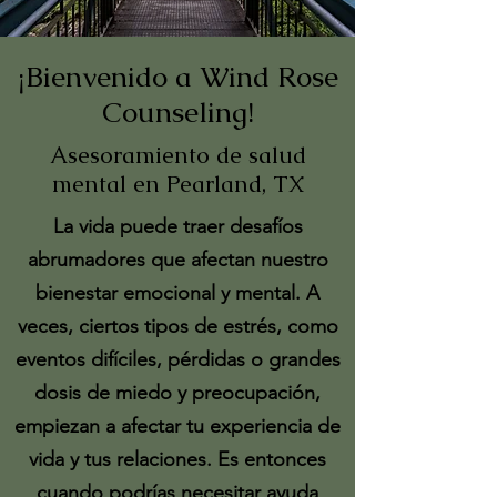
¡Bienvenido a Wind Rose
Counseling!
Asesoramiento de salud
mental en Pearland, TX
La vida puede traer desafíos
abrumadores que afectan nuestro
bienestar emocional y mental. A
veces, ciertos tipos de estrés, como
eventos difíciles, pérdidas o grandes
dosis de miedo y preocupación,
empiezan a afectar tu experiencia de
vida y tus relaciones. Es entonces
cuando podrías necesitar ayuda