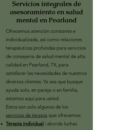
Servicios integrales de
asesoramiento en salud
mental en Pearland
Ofrecemos atención constante e
individualizada, así como relaciones
terapéuticas profundas para
servicios
de consejería de salud mental
de
alta
calidad
en Pearland, TX, para
satisfacer las necesidades de nuestros
diversos clientes. Ya sea que busque
ayuda solo, en pareja o en familia,
estamos aquí para usted.
Estos son solo algunos de los
servicios de terapia
que ofrecemos:
Terapia individual
:
aborda luchas