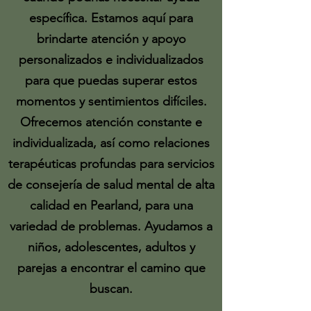
específica. Estamos aquí para
brindarte atención y apoyo
personalizados e individualizados
para que puedas superar estos
momentos y sentimientos difíciles.
Ofrecemos atención constante e
individualizada, así como relaciones
terapéuticas profundas para
servicios
de consejería de salud
mental
de alta
calidad
en Pearland, para una
variedad de
problemas. Ayudamos a
niños, adolescentes, adultos y
parejas a encontrar el camino que
buscan.