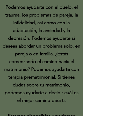
Podemos ayudarte con el duelo, el
trauma, los problemas de pareja, la
infidelidad, así como con la
adaptación, la ansiedad y la
depresión. Podemos ayudarte si
deseas abordar un problema solo, en
pareja o en familia. ¿Estás
comenzando el camino hacia el
matrimonio? Podemos ayudarte con
terapia prematrimonial. Si tienes
dudas sobre tu matrimonio,
podemos ayudarte a decidir cuál es
el mejor camino para ti.