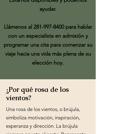
Estamos disponibles y podemos
ayudar.
Llámenos al
281-997-8400
para hablar
con un especialista en admisión y
programar una cita para comenzar su
viaje hacia una vida más plena de su
elección hoy.
¿Por qué rosa de los
vientos?
Una rosa de los vientos, o brújula,
simboliza motivación, inspiración,
esperanza y dirección. La brújula